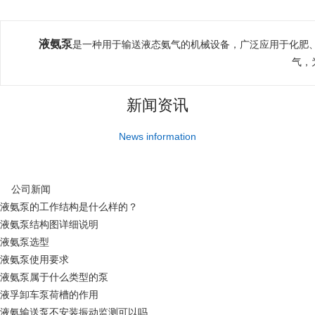
液氨泵
是一种用于输送液态氨气的机械设备，广泛应用于化肥
气，
新闻资讯
News information
公司新闻
液氨泵的工作结构是什么样的？
液氨泵结构图详细说明
液氨泵选型
液氨泵使用要求
液氨泵属于什么类型的泵
液孚卸车泵荷槽的作用
液氨输送泵不安装振动监测可以吗