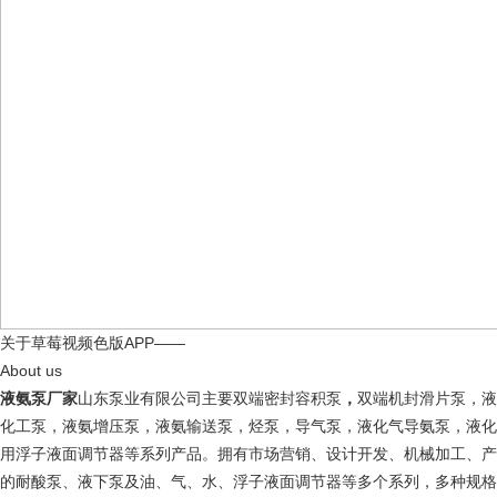
关于草莓视频色版APP——
About us
液氨泵厂家
山东泵业有限公司主要双端密封容积泵
，
双端机封滑片泵，液
化工泵，液氨增压泵，液氨输送泵，烃泵，导气泵，液化气导氨泵，液化
用浮子液面调节器等系列产品。拥有市场营销、设计开发、机械加工、产
的耐酸泵、液下泵及油、气、水、浮子液面调节器等多个系列，多种规格的