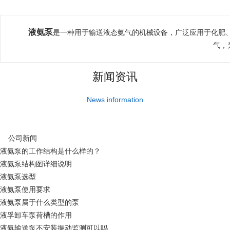
液氨泵
是一种用于输送液态氨气的机械设备，广泛应用于化肥
气，
新闻资讯
News information
公司新闻
液氨泵的工作结构是什么样的？
液氨泵结构图详细说明
液氨泵选型
液氨泵使用要求
液氨泵属于什么类型的泵
液孚卸车泵荷槽的作用
液氨输送泵不安装振动监测可以吗