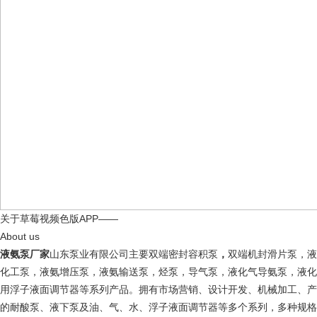
关于草莓视频色版APP——
About us
液氨泵厂家
山东泵业有限公司主要双端密封容积泵
，
双端机封滑片泵，液
化工泵，液氨增压泵，液氨输送泵，烃泵，导气泵，液化气导氨泵，液化
用浮子液面调节器等系列产品。拥有市场营销、设计开发、机械加工、产
的耐酸泵、液下泵及油、气、水、浮子液面调节器等多个系列，多种规格的