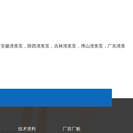
，
安徽渣浆泵
，
陕西渣浆泵
，
吉林渣浆泵
，
博山渣浆泵
，
广东渣浆
技术资料
厂容厂貌