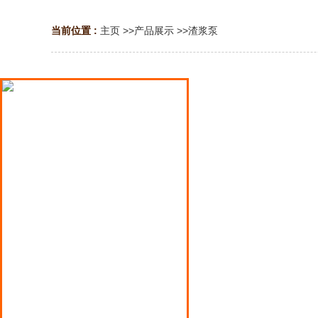
当前位置 :
主页
>>
产品展示
>>
渣浆泵
液氨泵
液化气泵
液化石油气泵
鹤管
屏蔽泵
氟塑料泵