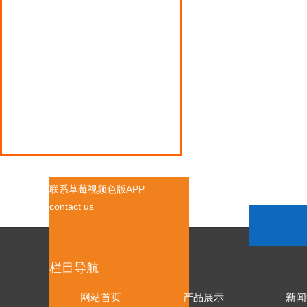
压缩机
液化气罐装电子秤
液化气钢瓶倒气泵
液化石油气阀门
联系草莓视频色版APP
contact us
栏目导航
网站首页
产品展示
新闻