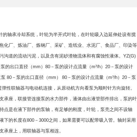
设计的轴承冷却系统，叶轮为半开式叶轮，在叶轮吸入边延伸处设有搅
焦化厂、炼油厂、炼钢厂、采矿、造纸业、水泥厂、食品厂、印染等
沟道的流动污泥，以及含有泥砂渣物流体和有腐蚀性液体。YZ(G)
泵的出口直径（mm）80－泵的设计点流量（m³/h）20－泵的设计
渣浆泵 80－泵的出口直径（mm） 80－泵的设计点流量（m³/h）20－泵
过弹性联轴器与电动机连接，从原动机方向看泵为顺时针方向旋转。
座，支承座，联接管连接泵的水力部件，液体由出液管部件排出，泵的叶
特点是在液下部件的泵轴，有足够的刚度，叶轮，泵壳之间不设轴
下的长度在800－3000之间，如果需要可以配带吸入管。轴封采用
支承座上，用联轴器与泵相连。