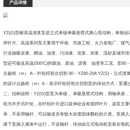
产品详情
YZ(G)型耐高温渣浆泵是立式单级单吸悬臂式离心泵结构，单独
拌叶片。高温系列泵主要用于环保、市政工程、火力发电厂、煤气
行业抽吸浓液、稠油、油渣、污浊液、泥浆、灰浆、流砂及城市排污
型还可输送高温(500℃)的煤油、原油、沥青、油渣等工况。泵80－
点扬程（m） A－叶轮经初次切割 80－YZ80-20A YZ(S)－立式
的设计点扬程（m）A－表示叶轮经初次切割泵的传动方式：泵通
二、结构说明：YZ(G)型泵为单级， 单吸悬臂式结构，用轴承
轮为半开式叶轮，在叶轮叶片进口延伸处设有搅拌叶片，该泵主要
承，不采用轴封，可以输送含有较大浓度固体颗粒的介质。泵插入液
液下泵插入液体中运行，不设轴封，传动由立式电动机安装在电机