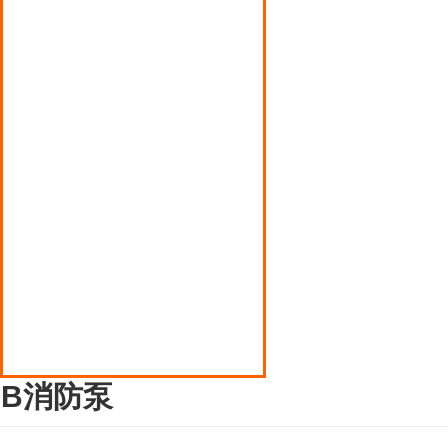
辽宁丙烯泵
辽宁磁力翻版液位计
辽宁多点式润滑油泵
辽宁压缩机
辽宁液化气罐装电子秤
辽宁液化气钢瓶倒气泵
辽宁液化石油气阀门
DB消防泵