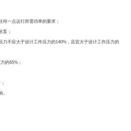
上任何一点运行所需功率的要求；
水泵；
压力不应大于设计工作压力的140%，且宜大于设计工作压力的
力的65%；
台；
响。