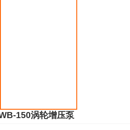
安徽丙烯泵
安徽磁力翻版液位计
安徽多点式润滑油泵
安徽压缩机
安徽液化气罐装电子秤
安徽液化气钢瓶倒气泵
安徽液化石油气阀门
WB-150涡轮增压泵