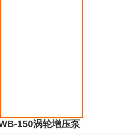
博山丙烯泵
博山磁力翻版液位计
博山多点式润滑油泵
博山压缩机
博山液化气罐装电子秤
博山液化气钢瓶倒气泵
博山液化石油气阀门
WB-150涡轮增压泵