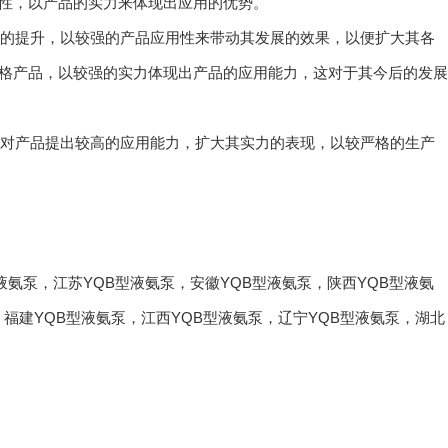
性，以产品的实力来体现出应用的优势。
力的提升，以较强的产品应用性来带动其发展的效果，以便扩大其各
格产品，以较强的实力体现出产品的应用能力，这对于其今后的发展
要对产品提出较高的应用能力，扩大其实力的表现，以较严格的生产
液氨泵
，
江苏YQB型液氨泵
，
安徽YQB型液氨泵
，
陕西YQB型液氨
，
福建YQB型液氨泵
，
江西YQB型液氨泵
，
辽宁YQB型液氨泵
，
湖北
联系草莓视频色版APP