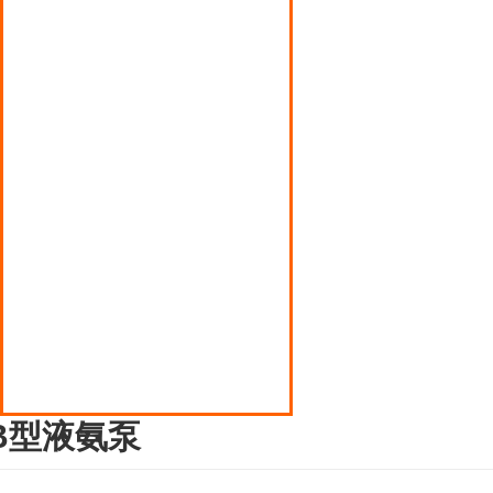
广东丙烯泵
广东磁力翻版液位计
广东多点式润滑油泵
广东压缩机
广东液化气罐装电子秤
广东液化气钢瓶倒气泵
广东液化石油气阀门
B型液氨泵