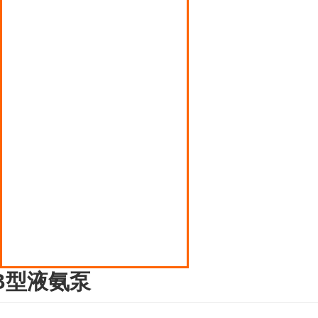
辽宁丙烯泵
辽宁磁力翻版液位计
辽宁多点式润滑油泵
辽宁压缩机
辽宁液化气罐装电子秤
辽宁液化气钢瓶倒气泵
辽宁液化石油气阀门
B型液氨泵