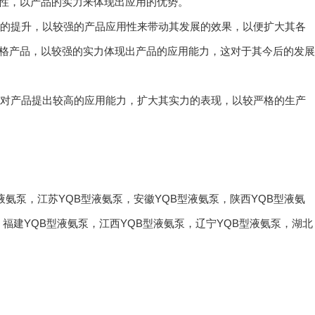
性，以产品的实力来体现出应用的优势。
力的提升，以较强的产品应用性来带动其发展的效果，以便扩大其各
格产品，以较强的实力体现出产品的应用能力，这对于其今后的发展
要对产品提出较高的应用能力，扩大其实力的表现，以较严格的生产
液氨泵
，
江苏YQB型液氨泵
，
安徽YQB型液氨泵
，
陕西YQB型液氨
，
福建YQB型液氨泵
，
江西YQB型液氨泵
，
辽宁YQB型液氨泵
，
湖北
联系草莓视频色版APP