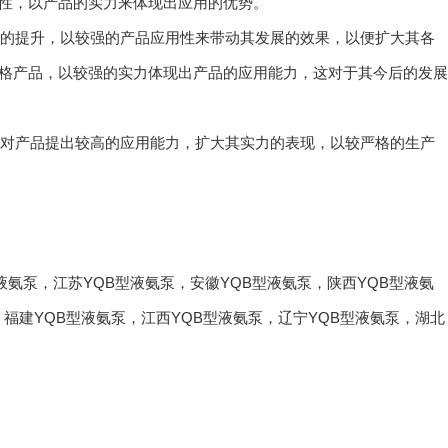
性，以产品的实力来体现出应用的优势。
力的提升，以较强的产品应用性来带动其发展的效果，以便扩大其各
格产品，以较强的实力体现出产品的应用能力，这对于其今后的发展
要对产品提出较高的应用能力，扩大其实力的表现，以较严格的生产
液氨泵
，
江苏YQB型液氨泵
，
安徽YQB型液氨泵
，
陕西YQB型液氨
，
福建YQB型液氨泵
，
江西YQB型液氨泵
，
辽宁YQB型液氨泵
，
湖北
联系草莓视频色版APP