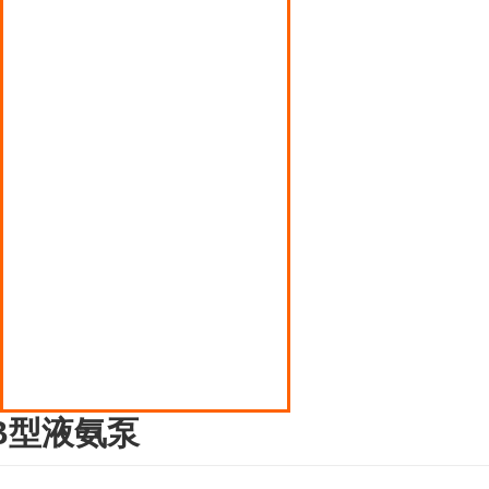
河南丙烯泵
河南磁力翻版液位计
河南多点式润滑油泵
河南压缩机
河南液化气罐装电子秤
河南液化气钢瓶倒气泵
河南液化石油气阀门
B型液氨泵